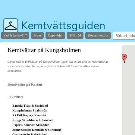
Kemtvättsguiden
Vad är kemtvätt?
Priser
Öppettider
Tvättråd
Konsumenttips
Hjälper dig hitta stans bästa kemtvätt
Kemtvättar på Kungsholmen
Längs med St Eriksgatan på Kungsholmen ligger den en hel drös av kemtvättar av
varierande kvalitet. Gå in på varje enskild kemtvätt för att se vilken som är
populärast.
Kemtvättar på Kartan
(23 träffar)
Bambia Tvätt & Skrädderi
Kungsholmens Snabbtvätt
S:t Erik&apos;s Kemtvätt
Kungs Skrädderi och Kemtvätt
Express Kemtvätt Skrädderi
Jonny&apos;s Kemtvätt & Skrädderi
City kemtvätt & skrädderi