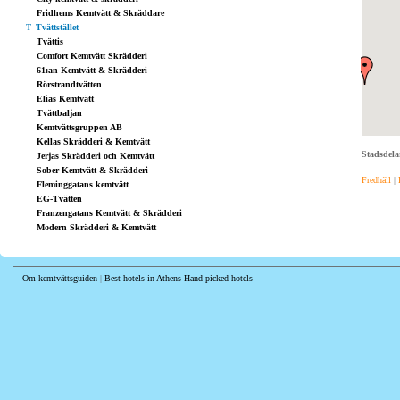
Fridhems Kemtvätt & Skräddare
Tvättstället
Tvättis
Comfort Kemtvätt Skrädderi
61:an Kemtvätt & Skrädderi
Rörstrandtvätten
Elias Kemtvätt
Tvättbaljan
Kemtvättsgruppen AB
Kellas Skrädderi & Kemtvätt
Stadsdela
Jerjas Skrädderi och Kemtvätt
Sober Kemtvätt & Skrädderi
Fredhäll
|
Fleminggatans kemtvätt
EG-Tvätten
Franzengatans Kemtvätt & Skrädderi
Modern Skrädderi & Kemtvätt
Om kemtvättsguiden
|
Best hotels in Athens
Hand picked hotels