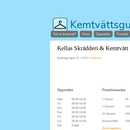
Kemtvättsgu
Vad är kemtvätt?
Priser
Öppettider
Tvättråd
Hjälper dig hitta stans bä
Kellas Skrädderi & Kemtvätt
Karlbergsvägen 53, 11335
Stockholm
Öppettider
Prisinformation
Mån
08:00-18:00
1 Skjorta
40:-
Tis
08:00-18:00
5 Skjortor
110
Ons
08:00-18:00
Tors
08:00-18:00
10 Skjortor
200
Fre
08:00-18:00
Lör
08:00-14:00
Kostym/dräkt
190
Sön
Stängt
Ändra/uppdatera