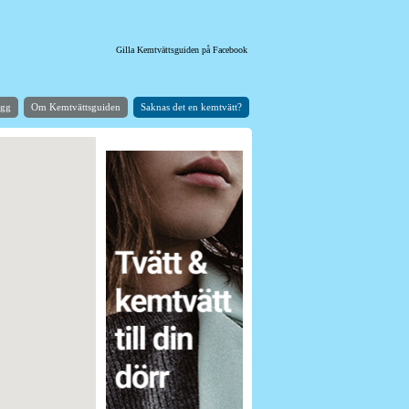
Gilla Kemtvättsguiden på Facebook
ogg
Om Kemtvättsguiden
Saknas det en kemtvätt?