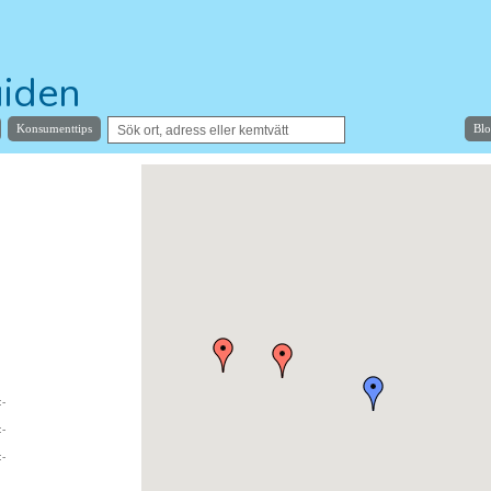
iden
Konsumenttips
Bl
sta kemtvätt
:-
:-
:-