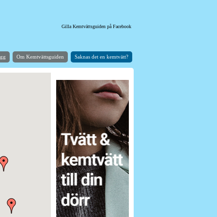
Gilla Kemtvättsguiden på Facebook
ogg
Om Kemtvättsguiden
Saknas det en kemtvätt?