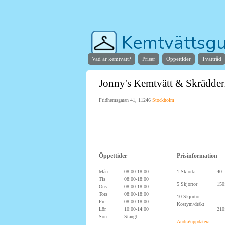
Kemtvättsgu
Vad är kemtvätt?
Priser
Öppettider
Tvättråd
Hjälper dig hitta stans bä
Jonny's Kemtvätt & Skrädder
Fridhemsgatan 41, 11246
Stockholm
Öppettider
Prisinformation
Mån
08:00-18:00
1 Skjorta
40:-
Tis
08:00-18:00
5 Skjortor
150
Ons
08:00-18:00
Tors
08:00-18:00
10 Skjortor
-
Fre
08:00-18:00
Kostym/dräkt
Lör
10:00-14:00
210
Sön
Stängt
Ändra/uppdatera