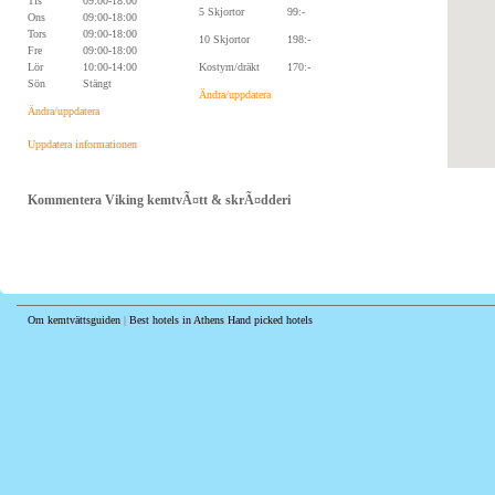
Tis
09:00-18:00
5 Skjortor
99:-
Ons
09:00-18:00
Tors
09:00-18:00
10 Skjortor
198:-
Fre
09:00-18:00
Lör
10:00-14:00
Kostym/dräkt
170:-
Sön
Stängt
Ändra/uppdatera
Ändra/uppdatera
Uppdatera informationen
Kommentera Viking kemtvÃ¤tt & skrÃ¤dderi
Om kemtvättsguiden
|
Best hotels in Athens
Hand picked hotels