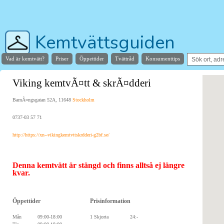
Kemtvättsguiden
Vad är kemtvätt?
Priser
Öppettider
Tvättråd
Konsumenttips
Hjälper dig hitta stans bästa kemtvätt
Viking kemtvÃ¤tt & skrÃ¤dderi
BarnÃ¤ngsgatan 52A, 11648
Stockholm
0737-03 57 71
http://https://xn--vikingkemtvttskrdderi-g2bf.se/
Denna kemtvätt är stängd och finns alltså ej längre
kvar.
Öppettider
Prisinformation
Mån
09:00-18:00
1 Skjorta
24:-