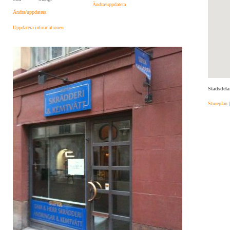
Ändra/uppdatera
Ändra/uppdatera
Uppdatera informationen
Stadsdela
Stureplan
|