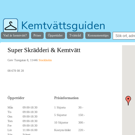
Kemtvättsguiden
Vad är kemtvätt?
Priser
Öppettider
Tvättråd
Konsumenttips
Hjälper dig hitta stans bästa kemtvätt
Super Skrädderi & Kemtvätt
Grev Turegatan 8, 11446
Stockholm
08-678 08 28
Öppettider
Prisinformation
Mån
09:00-18:30
1 Skjorta
30:-
Tis
09:00-18:30
5 Skjortor
150:-
Ons
09:00-18:30
Tors
09:00-18:30
10 Skjortor
300:-
Fre
09:00-18:30
Lör
11:00-16:00
Kostym/dräkt
220:-
Sön
Stängt