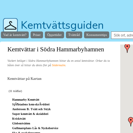
Kemtvättsguiden
Vad är kemtvätt?
Priser
Öppettider
Tvättråd
Konsumenttips
Hjälper dig hitta stans bästa kemtvätt
Kemtvättar i Södra Hammarbyhamnen
Vackert beläget i Södra Hammarbyhamnen hittar du en antal kemtvättar. Orkar du ta
båten över så hittar du desto fler på
Södermalm
.
Kemtvättar på Kartan
(11 träffar)
Hammarby Kemtvätt
SjÃ¶stadens kem-skrÃ¤dderi
Andersson B. Tvätt och Stryk
Super kemtvätt & skrädderi
Kvicktvätt
Globentvätten
Gullmarsplans Lås & Nyckelservice
Sko & nyckelexperten