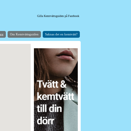
Gilla Kemtvättsguiden på Facebook
ogg
Om Kemtvättsguiden
Saknas det en kemtvätt?