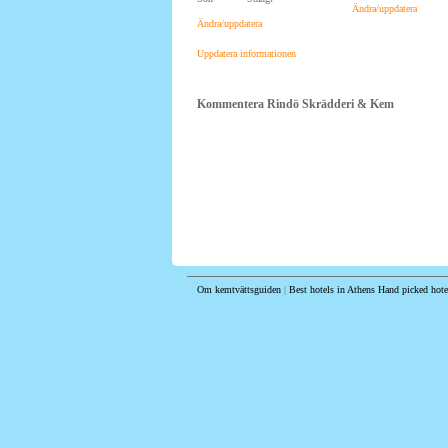
Ändra/uppdatera
Ändra/uppdatera
Uppdatera informationen
Kommentera Rindö Skrädderi & Kem
Om kemtvättsguiden
|
Best hotels in Athens
Hand picked hote