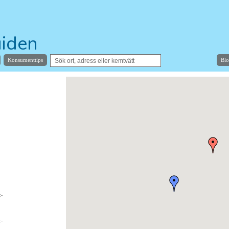
iden
Konsumenttips
Bl
sta kemtvätt
:-
:-