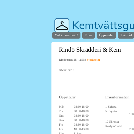
Kemtvättsgu
Vad är kemtvätt?
Priser
Öppettider
Tvättråd
Hjälper dig hitta stans bä
Rindö Skrädderi & Kem
Rindögatan 28, 11558
Stockholm
08-665 3918
Öppettider
Prisinformation
Mån
08:30-18:00
1 Skjorta
-
Tis
08:30-18:00
5 Skjortor
100
Ons
08:30-18:00
Tors
08:30-18:00
10 Skjortor
-
Fre
08:30-18:00
Kostym/dräkt
Lör
10:00-13:00
200
Sön
Stängt