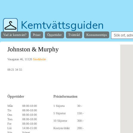
Kemtvättsguiden
Vad är kemtvätt?
Priser
Öppettider
Tvättråd
Konsumenttips
Hjälper dig hitta stans bästa kemtvätt
Johnston & Murphy
Vasagatan 46, 11120
Stockholm
08-21 34 55
Öppettider
Prisinformation
Mån
08:00-18:00
1 Skjorta
30:-
Tis
08:00-18:00
5 Skjortor
150:-
Ons
08:00-18:00
Tors
08:00-18:00
10 Skjortor
300:-
Fre
08:00-18:00
Lör
14:00-15:00
Kostym/dräkt
200:-
Sön
Stängt