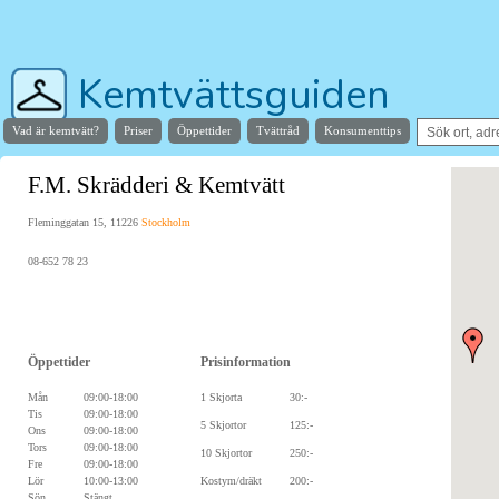
Kemtvättsguiden
Vad är kemtvätt?
Priser
Öppettider
Tvättråd
Konsumenttips
Hjälper dig hitta stans bästa kemtvätt
F.M. Skrädderi & Kemtvätt
Fleminggatan 15, 11226
Stockholm
08-652 78 23
Öppettider
Prisinformation
Mån
09:00-18:00
1 Skjorta
30:-
Tis
09:00-18:00
5 Skjortor
125:-
Ons
09:00-18:00
Tors
09:00-18:00
10 Skjortor
250:-
Fre
09:00-18:00
Lör
10:00-13:00
Kostym/dräkt
200:-
Sön
Stängt