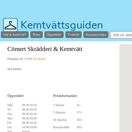
Kemtvättsguiden
Vad är kemtvätt?
Priser
Öppettider
Tvättråd
Konsumenttips
Hjälper dig hitta stans bästa kemtvätt
Cömert Skrädderi & Kemtvätt
Dalagatan 48, 11324
Stockholm
08-6436820
Öppettider
Prisinformation
Mån
08:30-18:30
1 Skjorta
35:-
Tis
08:30-18:30
5 Skjortor
175:-
Ons
08:30-18:30
Tors
08:30-18:30
10 Skjortor
350:-
Fre
08:30-18:30
Lör
10:00-14:00
Kostym/dräkt
165:-
Sön
Stängt