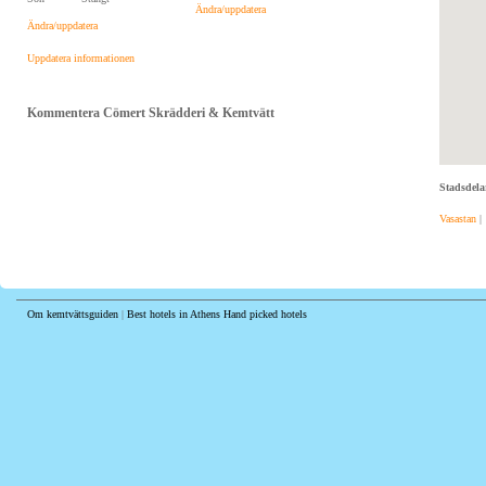
Ändra/uppdatera
Ändra/uppdatera
Uppdatera informationen
Kommentera Cömert Skrädderi & Kemtvätt
Stadsdela
Vasastan
|
Om kemtvättsguiden
|
Best hotels in Athens
Hand picked hotels