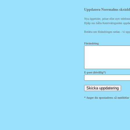
Uppdatera Norrmalms skrädde
Nya öppetider, priser eller nytt telefo
Hjälp oss hålla Kemtvättsguiden uppda
Berätta om förändringen nedan - vi uppd
Förändring
E-post (frivillig*)
* Anger du epostadress så meddelar